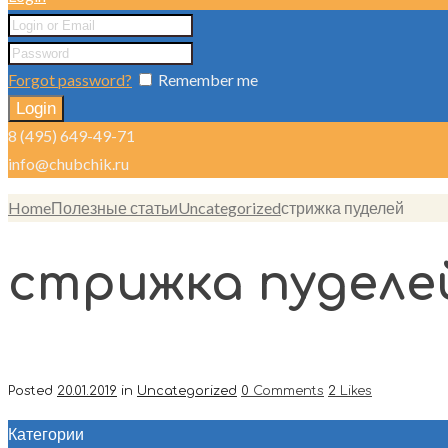
Forgot password?
Remember me
8 (495) 649-49-71
info@chubchik.ru
Home
Полезные статьи
Uncategorized
стрижка пуделей
стрижка пуделе
Posted
20.01.2019
in
Uncategorized
0
Comments
2
Likes
Категории