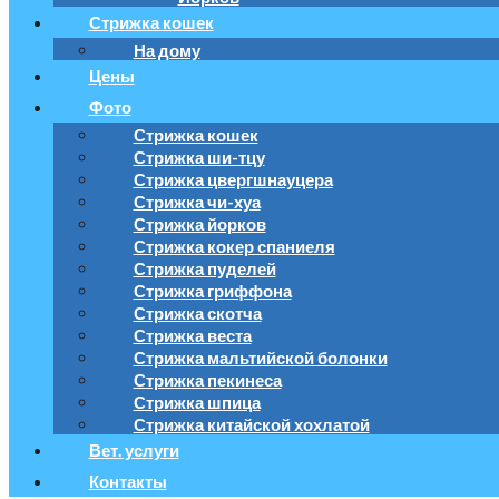
Стрижка кошек
На дому
Цены
Фото
Стрижка кошек
Стрижка ши-тцу
Стрижка цвергшнауцера
Стрижка чи-хуа
Стрижка йорков
Стрижка кокер спаниеля
Стрижка пуделей
Стрижка гриффона
Стрижка скотча
Стрижка веста
Стрижка мальтийской болонки
Стрижка пекинеса
Стрижка шпица
Стрижка китайской хохлатой
Вет. услуги
Контакты