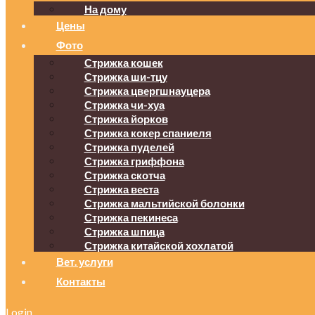
На дому
Цены
Фото
Стрижка кошек
Стрижка ши-тцу
Стрижка цвергшнауцера
Стрижка чи-хуа
Стрижка йорков
Стрижка кокер спаниеля
Стрижка пуделей
Стрижка гриффона
Стрижка скотча
Стрижка веста
Стрижка мальтийской болонки
Стрижка пекинеса
Стрижка шпица
Стрижка китайской хохлатой
Вет. услуги
Контакты
Login