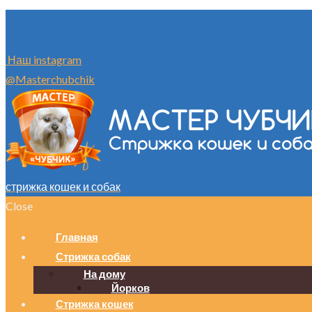
Наш instagram
@Masterchubchik
стрижка кошек и собак
Close
Главная
Стрижка собак
На дому
Йорков
Стрижка кошек