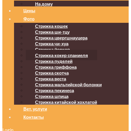
На дому
Цены
Фото
Стрижка кошек
Стрижка ши-тцу
Стрижка цвергшнауцера
Стрижка чи-хуа
Стрижка йорков
Стрижка кокер спаниеля
Стрижка пуделей
Стрижка гриффона
Стрижка скотча
Стрижка веста
Стрижка мальтийской болонки
Стрижка пекинеса
Стрижка шпица
Стрижка китайской хохлатой
Вет. услуги
Контакты
Login