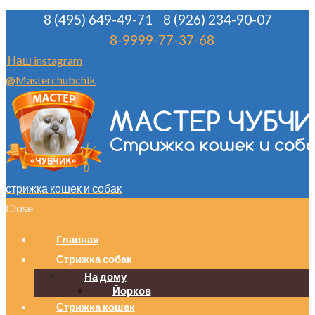
8 (495) 649-49-71
8 (926) 234-90-07
8-9999-77-37-68
Наш instagram
@Masterchubchik
стрижка кошек и собак
Close
Главная
Стрижка собак
На дому
Йорков
Стрижка кошек