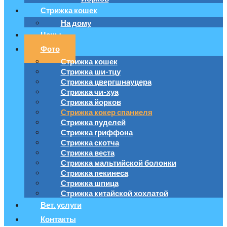
Стрижка кошек
На дому
Цены
Фото
Стрижка кошек
Стрижка ши-тцу
Стрижка цвергшнауцера
Стрижка чи-хуа
Стрижка йорков
Стрижка кокер спаниеля
Стрижка пуделей
Стрижка гриффона
Стрижка скотча
Стрижка веста
Стрижка мальтийской болонки
Стрижка пекинеса
Стрижка шпица
Стрижка китайской хохлатой
Вет. услуги
Контакты