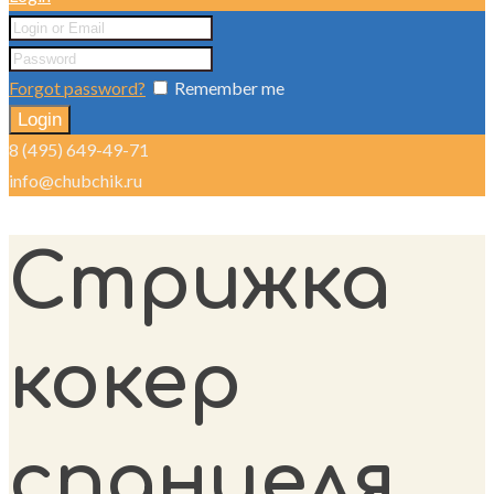
Forgot password?
Remember me
8 (495) 649-49-71
info@chubchik.ru
Стрижка
кокер
спаниеля