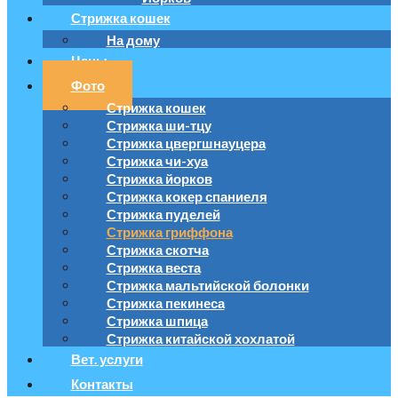
Стрижка кошек
На дому
Цены
Фото
Стрижка кошек
Стрижка ши-тцу
Стрижка цвергшнауцера
Стрижка чи-хуа
Стрижка йорков
Стрижка кокер спаниеля
Стрижка пуделей
Стрижка гриффона
Стрижка скотча
Стрижка веста
Стрижка мальтийской болонки
Стрижка пекинеса
Стрижка шпица
Стрижка китайской хохлатой
Вет. услуги
Контакты