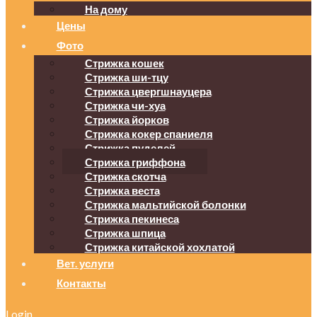
На дому
Цены
Фото
Стрижка кошек
Стрижка ши-тцу
Стрижка цвергшнауцера
Стрижка чи-хуа
Стрижка йорков
Стрижка кокер спаниеля
Стрижка пуделей
Стрижка гриффона
Стрижка скотча
Стрижка веста
Стрижка мальтийской болонки
Стрижка пекинеса
Стрижка шпица
Стрижка китайской хохлатой
Вет. услуги
Контакты
Login