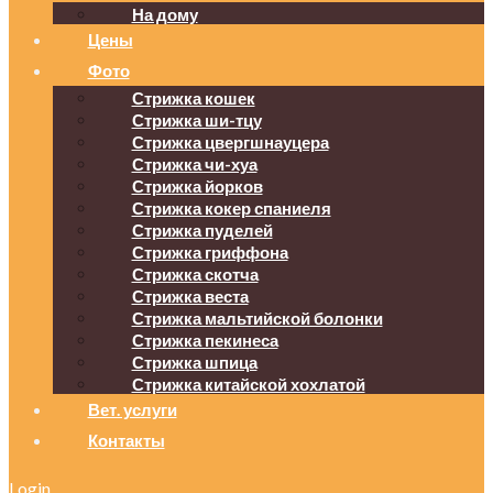
На дому
Цены
Фото
Стрижка кошек
Стрижка ши-тцу
Стрижка цвергшнауцера
Стрижка чи-хуа
Стрижка йорков
Стрижка кокер спаниеля
Стрижка пуделей
Стрижка гриффона
Стрижка скотча
Стрижка веста
Стрижка мальтийской болонки
Стрижка пекинеса
Стрижка шпица
Стрижка китайской хохлатой
Вет. услуги
Контакты
Login