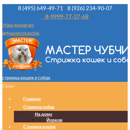
8 (495) 649-49-71
8 (926) 234-90-07
8-9999-77-37-68
Наш instagram
@Masterchubchik
стрижка кошек и собак
Close
Главная
Стрижка собак
На дому
Йорков
Стрижка кошек