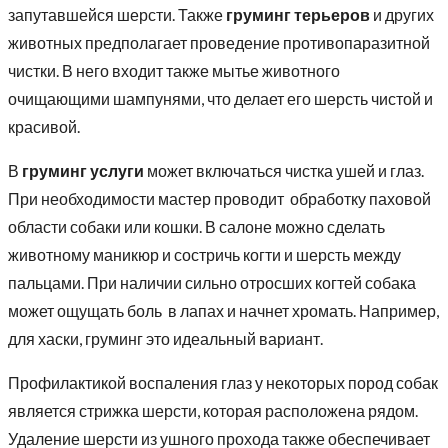
запутавшейся шерсти. Также
груминг терьеров
и других
животных предполагает проведение противопаразитной
чистки. В него входит также мытье животного
очищающими шампунями, что делает его шерсть чистой и
красивой.
В
груминг услуги
может включаться чистка ушей и глаз.
При необходимости мастер проводит обработку паховой
области собаки или кошки. В салоне можно сделать
животному маникюр и состричь когти и шерсть между
пальцами. При наличии сильно отросших когтей собака
может ощущать боль в лапах и начнет хромать. Например,
для хаски, груминг это идеальный вариант.
Профилактикой воспаления глаз у некоторых пород собак
является стрижка шерсти, которая расположена рядом.
Удаление шерсти из ушного прохода также обеспечивает