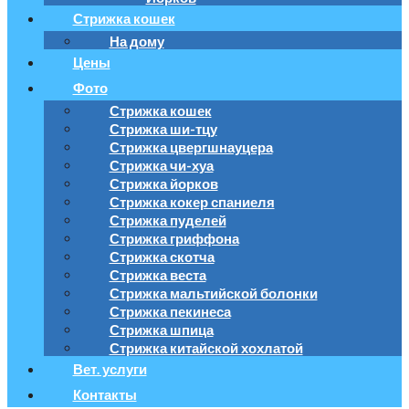
Стрижка кошек
На дому
Цены
Фото
Стрижка кошек
Стрижка ши-тцу
Стрижка цвергшнауцера
Стрижка чи-хуа
Стрижка йорков
Стрижка кокер спаниеля
Стрижка пуделей
Стрижка гриффона
Стрижка скотча
Стрижка веста
Стрижка мальтийской болонки
Стрижка пекинеса
Стрижка шпица
Стрижка китайской хохлатой
Вет. услуги
Контакты